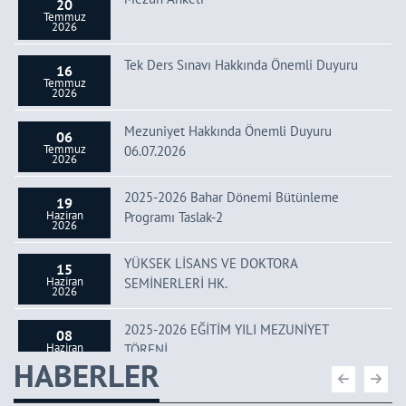
20
Temmuz
2026
Tek Ders Sınavı Hakkında Önemli Duyuru
16
Temmuz
2026
Mezuniyet Hakkında Önemli Duyuru
06
Temmuz
06.07.2026
2026
2025-2026 Bahar Dönemi Bütünleme
19
Haziran
Programı Taslak-2
2026
YÜKSEK LİSANS VE DOKTORA
15
Haziran
SEMİNERLERİ HK.
2026
2025-2026 EĞİTİM YILI MEZUNİYET
08
Haziran
TÖRENİ
2026
HABERLER
2025-2026 Bahar Dönemi Final Programı
02