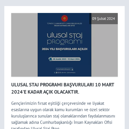
Haziran
2026
Tek Ders Sınavı
09 Şubat 2024
21
Mayıs
2026
Mazeret Ara Sınav Tarihleri
13
Mayıs
2026
KAYSO Yaz Dönemi Stajı
08
Mayıs
2026
Mühfest Hk.
30
ULUSAL STAJ PROGRAMI BAŞVURULARI 10 MART
Nisan
2026
2024'E KADAR AÇIK OLACAKTIR.
İran Uyruklu Öğrencilerimizin Öğrenim
Gençlerimizin fırsat eşitliği çerçevesinde ve liyakat
29
Nisan
Ücretleri İle İlgili
esaslarına uygun olarak kamu kurumları ve özel sektör
2026
kuruluşlarınca sunulan staj olanaklarından faydalanmasını
sağlamak adına Cumhurbaşkanlığı İnsan Kaynakları Ofisi
İhtisas Akademi Milli Savunma
03
tarafından Ulusal Staj Prog ...
Nisan