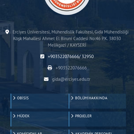
Erciyes Üniversitesi, Mühendislik Fakültesi, Gıda Mühendisliği
Köşk Mahallesi Ahmet El Biruni Caddesi No:46 P.K. 38030
Melikgazi / KAYSERİ
+903522076666/ 32950
+903522076666
gida@erciyes.edu.tr
OBİSİS
BÖLÜM HAKKINDA
MÜDEK
PROJELER
KOMİSYONLAR
AKADEMİK PERSONEL