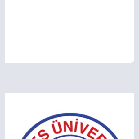
Mağduriyetlerinin Önlenmesi
2026
"Atıktan Değere: Ödüllü İleri Dönüşüm
27
Şubat
Tasarım Yarışması" Hk.
2026