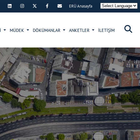
ERÜ Anasayfa
×
İ
MÜDEK
DÖKÜMANLAR
ANKETLER
İLETİŞİM