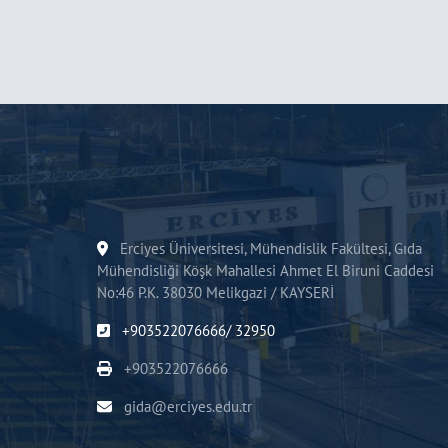
Erciyes Üniversitesi, Mühendislik Fakültesi, Gıda
Mühendisliği Köşk Mahallesi Ahmet El Biruni Caddesi
No:46 P.K. 38030 Melikgazi / KAYSERİ
+903522076666/ 32950
+903522076666
gida@erciyes.edu.tr