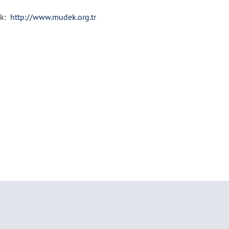
nk:
http://www.mudek.org.tr