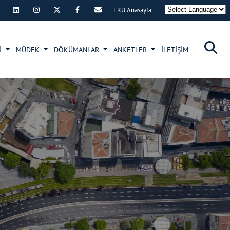
ERÜ Anasayfa
×
İ
MÜDEK
DÖKÜMANLAR
ANKETLER
İLETİŞİM