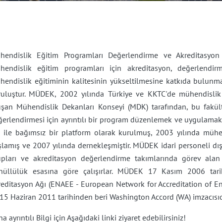
hendislik Eğitim Programları Değerlendirme ve Akreditasyon D
hendislik eğitim programları için akreditasyon, değerlendir
hendislik eğitiminin kalitesinin yükseltilmesine katkıda bulunma
ruluştur. MÜDEK, 2002 yılında Türkiye ve KKTC'de mühendislik 
uşan Mühendislik Dekanları Konseyi (MDK) tarafından, bu fakült
ğerlendirmesi için ayrıntılı bir program düzenlemek ve uygulama
ı ile bağımsız bir platform olarak kurulmuş, 2003 yılında mühe
lamış ve 2007 yılında dernekleşmiştir. MÜDEK idari personeli dış
upları ve akreditasyon değerlendirme takımlarında görev alan
nüllülük esasına göre çalışırlar. MÜDEK 17 Kasım 2006 tari
reditasyon Ağı (ENAEE - European Network for Accreditation of En
15 Haziran 2011 tarihinden beri Washington Accord (WA) imzacısıdır
a ayrıntılı Bilgi için Aşağıdaki linki ziyaret edebilirsiniz!