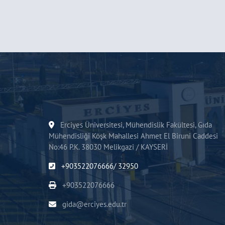
Erciyes Üniversitesi, Mühendislik Fakültesi, Gıda
Mühendisliği Köşk Mahallesi Ahmet El Biruni Caddesi
No:46 P.K. 38030 Melikgazi / KAYSERİ
+903522076666/ 32950
+903522076666
gida@erciyes.edu.tr