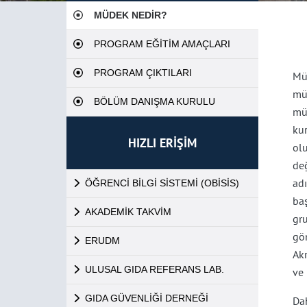
MÜDEK NEDİR?
PROGRAM EĞİTİM AMAÇLARI
PROGRAM ÇIKTILARI
Mü
mü
BÖLÜM DANIŞMA KURULU
mü
ku
HIZLI ERİŞİM
ol
de
ad
ÖĞRENCİ BİLGİ SİSTEMİ (OBİSİS)
baş
AKADEMİK TAKVİM
gr
gö
ERUDM
Ak
ULUSAL GIDA REFERANS LAB.
ve 
GIDA GÜVENLİĞİ DERNEĞİ
Dah