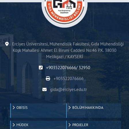
Erciyes Üniversitesi, Mühendislik Fakültesi, Gıda Mühendisliği
Köşk Mahallesi Ahmet El Biruni Caddesi No:46 P.K. 38030
Melikgazi / KAYSERİ
+903522076666/ 32950
+903522076666
gida@erciyes.edu.tr
OBİSİS
BÖLÜM HAKKINDA
MÜDEK
PROJELER