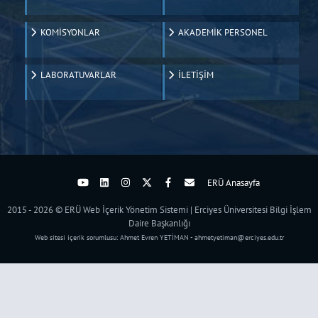
KOMİSYONLAR
AKADEMİK PERSONEL
LABORATUVARLAR
İLETİŞİM
ERÜ Anasayfa
2015 - 2026 © ERÜ Web İçerik Yönetim Sistemi | Erciyes Üniversitesi Bilgi İşlem
Daire Başkanlığı
Web sitesi içerik sorumlusu: Ahmet Evren YETİMAN - ahmetyetiman@erciyes.edu.tr