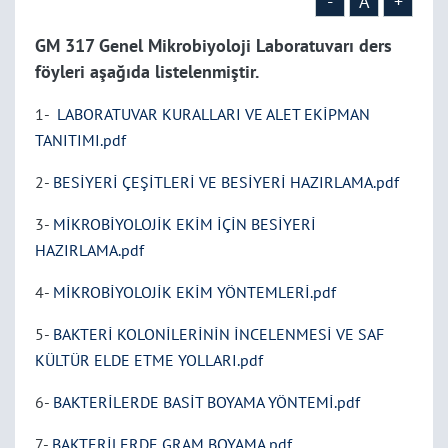
-
A
+
GM 317 Genel Mikrobiyoloji Laboratuvarı ders
föyleri aşağıda listelenmiştir.
1-
LABORATUVAR KURALLARI VE ALET EKİPMAN
TANITIMI.pdf
2-
BESİYERİ ÇEŞİTLERİ VE BESİYERİ HAZIRLAMA.pdf
3-
MİKROBİYOLOJİK EKİM İÇİN BESİYERİ
HAZIRLAMA.pdf
4-
MİKROBİYOLOJİK EKİM YÖNTEMLERİ.pdf
5-
BAKTERİ KOLONİLERİNİN İNCELENMESİ VE SAF
KÜLTÜR ELDE ETME YOLLARI.pdf
6-
BAKTERİLERDE BASİT BOYAMA YÖNTEMİ.pdf
7-
BAKTERİLERDE GRAM BOYAMA.pdf