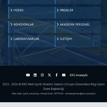
MÜDEK
PROJELER
KOMİSYONLAR
AKADEMİK PERSONEL
LABORATUVARLAR
İLETİŞİM
ERÜ Anasayfa
2015 - 2026 © ERÜ Web İçerik Yönetim Sistemi | Erciyes Üniversitesi Bilgi İşlem
Daire Başkanlığı
Web sitesi içerik sorumlusu: Ahmet Evren YETİMAN - ahmetyetiman@erciyes.edu.tr