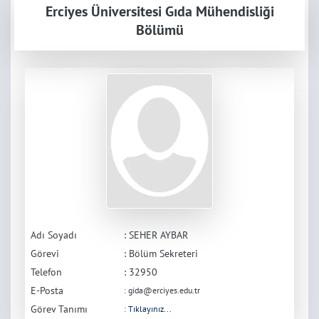
Erciyes Üniversitesi Gıda Mühendisliği
Bölümü
Adı Soyadı
: SEHER AYBAR
Görevi
:
Bölüm Sekreteri
Telefon
: 32950
E-Posta
: gida@erciyes.edu.tr
Görev Tanımı
:
Tıklayınız...