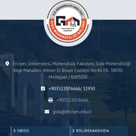
Erciyes Üniversitesi, Mühendislik Fakültesi, Gıda Mühendisliği
Köşk Mahallesi Ahmet El Biruni Caddesi No:46 P.K. 38030
Melikgazi / KAYSERİ
+903522076666/ 32950
+903522076666
gida@erciyes.edu.tr
OBİSİS
BÖLÜM HAKKINDA