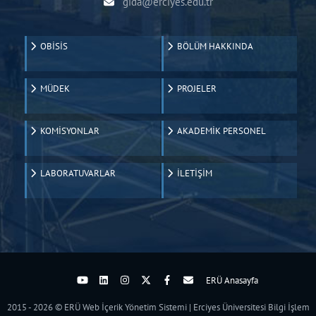
gida@erciyes.edu.tr
OBİSİS
BÖLÜM HAKKINDA
MÜDEK
PROJELER
KOMİSYONLAR
AKADEMİK PERSONEL
LABORATUVARLAR
İLETİŞİM
ERÜ Anasayfa
2015 - 2026 © ERÜ Web İçerik Yönetim Sistemi | Erciyes Üniversitesi Bilgi İşlem