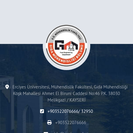
Erciyes Üniversitesi, Mühendislik Fakültesi, Gıda Mühendisliği
Köşk Mahallesi Ahmet El Biruni Caddesi No:46 P.K. 38030
Melikgazi / KAYSERİ
+903522076666/ 32950
+903522076666